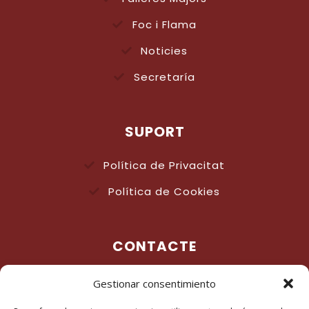
Foc i Flama
Noticies
Secretaría
SUPORT
Política de Privacitat
Política de Cookies
CONTACTE
info@fallasdenia.es
Gestionar consentimiento