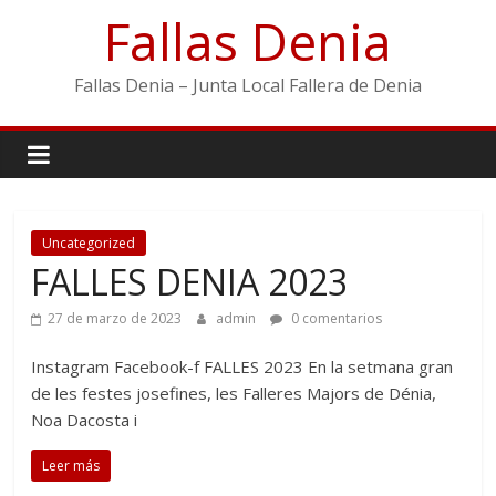
Saltar
Fallas Denia
al
contenido
Fallas Denia – Junta Local Fallera de Denia
Uncategorized
FALLES DENIA 2023
27 de marzo de 2023
admin
0 comentarios
Instagram Facebook-f FALLES 2023 En la setmana gran
de les festes josefines, les Falleres Majors de Dénia,
Noa Dacosta i
Leer más