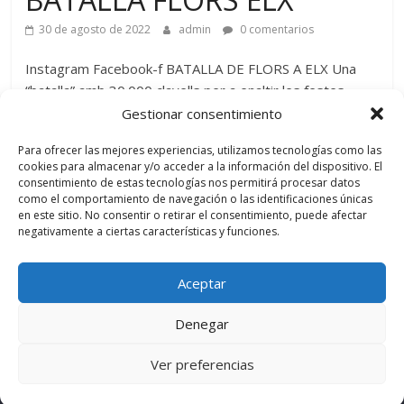
30 de agosto de 2022
admin
0 comentarios
Instagram Facebook-f BATALLA DE FLORS A ELX Una
“batalla” amb 30.000 clavells per a enaltir les festes
patronals. Les Falleres
Gestionar consentimiento
Leer más
Para ofrecer las mejores experiencias, utilizamos tecnologías como las
cookies para almacenar y/o acceder a la información del dispositivo. El
consentimiento de estas tecnologías nos permitirá procesar datos
como el comportamiento de navegación o las identificaciones únicas
en este sitio. No consentir o retirar el consentimiento, puede afectar
negativamente a ciertas características y funciones.
← Anterior
Aceptar
Denegar
Copyright © 2026
Fallas Denia
. Todos los derechos reservados.
Tema:
ColorMag
por ThemeGrill. Funciona con
WordPress
.
Ver preferencias