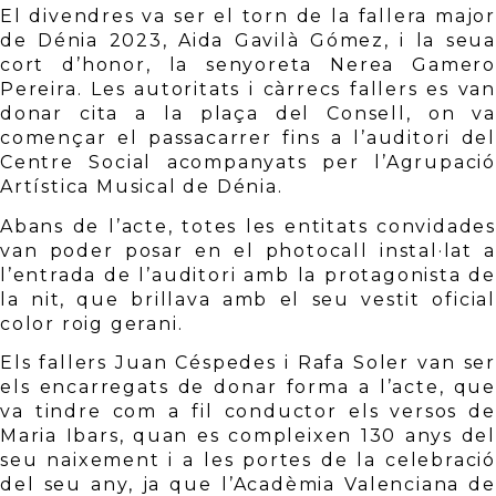
El divendres va ser el torn de la fallera major 
de Dénia 2023, Aida Gavilà Gómez, i la seua 
cort d’honor, la senyoreta Nerea Gamero 
Pereira. Les autoritats i càrrecs fallers es van 
donar cita a la plaça del Consell, on va 
començar el passacarrer fins a l’auditori del 
Centre Social acompanyats per l’Agrupació 
Artística Musical de Dénia. 
Abans de l’acte, totes les entitats convidades 
van poder posar en el photocall instal·lat a 
l’entrada de l’auditori amb la protagonista de 
la nit, que brillava amb el seu vestit oficial 
color roig gerani. 
Els fallers Juan Céspedes i Rafa Soler van ser 
els encarregats de donar forma a l’acte, que 
va tindre com a fil conductor els versos de 
Maria Ibars, quan es compleixen 130 anys del 
seu naixement i a les portes de la celebració 
del seu any, ja que l’Acadèmia Valenciana de 