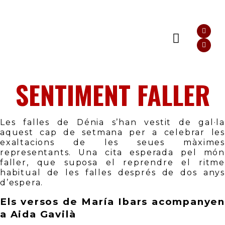
FALLERES MAJORS DE DÉNIA
LLIBRES DE FALLES
SENTIMENT FALLER
Les falles de Dénia s’han vestit de gal·la 
aquest cap de setmana per a celebrar les 
exaltacions de les seues màximes 
representants. Una cita esperada pel món 
faller, que suposa el reprendre el ritme 
habitual de les falles després de dos anys 
d’espera. 
Els versos de María Ibars acompanyen 
a Aida Gavilà