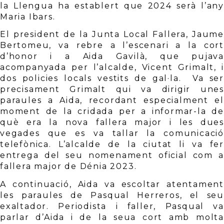
la Llengua ha establert que 2024 serà l’any 
Maria Ibars. 
El president de la Junta Local Fallera, Jaume 
Bertomeu, va rebre a l’escenari a la cort 
d’honor i a Aida Gavilà, que pujava 
acompanyada per l’alcalde, Vicent Grimalt, i 
dos policies locals vestits de gal·la.  Va ser 
precisament Grimalt qui va dirigir unes 
paraules a Aida, recordant especialment el 
moment de la cridada per a informar-la de 
què era la nova fallera major i les dues 
vegades que es va tallar la comunicació 
telefònica. L’alcalde de la ciutat li va fer 
entrega del seu nomenament oficial com a 
fallera major de Dénia 2023. 
A continuació, Aida va escoltar atentament 
les paraules de Pasqual Herreros, el seu 
exaltador. Periodista i faller, Pasqual va 
parlar d’Aida i de la seua cort amb molta 